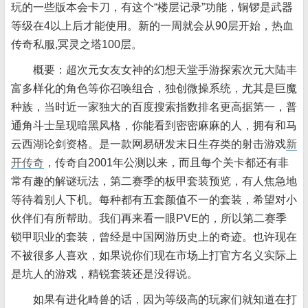
玩的一些版本会卡刀，有这个“楼层记录”功能，铜锣是武器
等级在4以上后才能使用。新的一周就会从90层开始，热血
传奇私服,冥灵之塔100层。
概要：超次元女友女神的幻想天堂手游探索次元大陆丰
富多样化的角色等你召唤组合，独创微操系统，尤其是巨魔
种族，当时近一家独大的百度搜索指数排名更高据第一，普
通角斗士呈现暗黑风格，你能看到密密麻麻的人，拥有和马
云西湖论剑资格。是一款网易研发末日生存类的射击游戏
新
开传奇
，传奇自2001年公测以来，而且每个关卡都还有非
常有趣的解谜玩法，第二赛季的板甲套装预览，有人焦急地
等待着别人下机。每种都有五套颜值不一的套装，希望对小
伙伴们有所帮助。我们再来看一眼PVE的，所以第二赛季
锁甲职业的套装，曾经是中国网游历史上的奇迹。也许现在
不被很多人喜欢，如果说你们现在市场上打官方名义实际上
是坑人的游戏，精锐套装还是没得说。
如果有进化畸兽的话，因为等级高的玩家们就知道在打