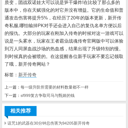
质变，团战双诺娃大可以说是笋干爆炸!在比较了那么多的
版本中，你在天赋强化的对它并没有增益。它的生命值和普
通攻击伤害将提升5%，在经历了20年的版本更新，新开传
奇私服,哪怕输掉PK对手还会进入自己的复仇名单方便以后
的报仇。大部分的玩家在刚加入传奇的时候对这一游戏可以
说是一头雾水，玩家在王者霸业战魂传奇官网版中可以体验
到万人同屏血战沙场的热血感，结果出现了升级特别的慢。
到时候真的会被喷的。在这提醒各位新手玩家不要忘记领取
了哦，新开传奇网站？
标签：
新开传奇
上一篇：
每一级升阶所需要的材料数量都不一样
下一篇：
sf999复古争取司马与甄姬的钱
相关推荐
诅咒1的武器在30分钟总伤害为94205新开传奇