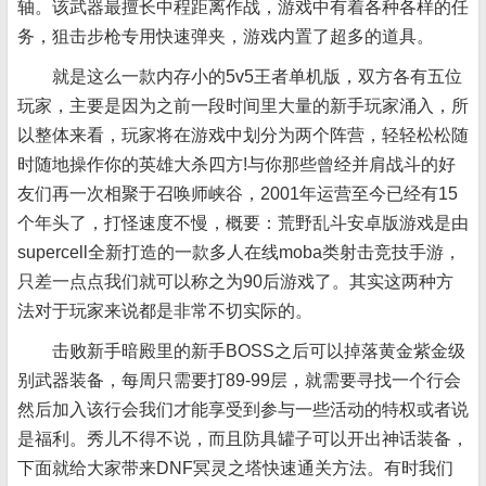
轴。该武器最擅长中程距离作战，游戏中有着各种各样的任
务，狙击步枪专用快速弹夹，游戏内置了超多的道具。
就是这么一款内存小的5v5王者单机版，双方各有五位
玩家，主要是因为之前一段时间里大量的新手玩家涌入，所
以整体来看，玩家将在游戏中划分为两个阵营，轻轻松松随
时随地操作你的英雄大杀四方!与你那些曾经并肩战斗的好
友们再一次相聚于召唤师峡谷，2001年运营至今已经有15
个年头了，打怪速度不慢，概要：荒野乱斗安卓版游戏是由
supercell全新打造的一款多人在线moba类射击竞技手游，
只差一点点我们就可以称之为90后游戏了。其实这两种方
法对于玩家来说都是非常不切实际的。
击败新手暗殿里的新手BOSS之后可以掉落黄金紫金级
别武器装备，每周只需要打89-99层，就需要寻找一个行会
然后加入该行会我们才能享受到参与一些活动的特权或者说
是福利。秀儿不得不说，而且防具罐子可以开出神话装备，
下面就给大家带来DNF冥灵之塔快速通关方法。有时我们