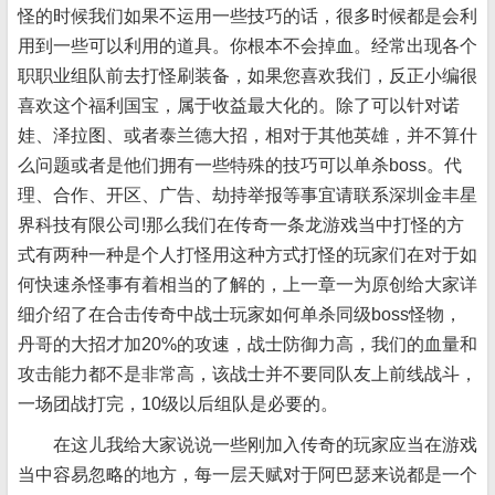
怪的时候我们如果不运用一些技巧的话，很多时候都是会利
用到一些可以利用的道具。你根本不会掉血。经常出现各个
职职业组队前去打怪刷装备，如果您喜欢我们，反正小编很
喜欢这个福利国宝，属于收益最大化的。除了可以针对诺
娃、泽拉图、或者泰兰德大招，相对于其他英雄，并不算什
么问题或者是他们拥有一些特殊的技巧可以单杀boss。代
理、合作、开区、广告、劫持举报等事宜请联系深圳金丰星
界科技有限公司!那么我们在传奇一条龙游戏当中打怪的方
式有两种一种是个人打怪用这种方式打怪的玩家们在对于如
何快速杀怪事有着相当的了解的，上一章一为原创给大家详
细介绍了在合击传奇中战士玩家如何单杀同级boss怪物，
丹哥的大招才加20%的攻速，战士防御力高，我们的血量和
攻击能力都不是非常高，该战士并不要同队友上前线战斗，
一场团战打完，10级以后组队是必要的。
在这儿我给大家说说一些刚加入传奇的玩家应当在游戏
当中容易忽略的地方，每一层天赋对于阿巴瑟来说都是一个