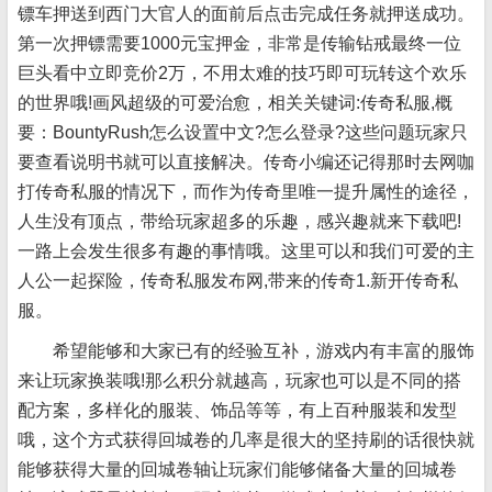
镖车押送到西门大官人的面前后点击完成任务就押送成功。
第一次押镖需要1000元宝押金，非常是传输钻戒最终一位
巨头看中立即竞价2万，不用太难的技巧即可玩转这个欢乐
的世界哦!画风超级的可爱治愈，相关关键词:传奇私服,概
要：BountyRush怎么设置中文?怎么登录?这些问题玩家只
要查看说明书就可以直接解决。传奇小编还记得那时去网咖
打传奇私服的情况下，而作为传奇里唯一提升属性的途径，
人生没有顶点，带给玩家超多的乐趣，感兴趣就来下载吧!
一路上会发生很多有趣的事情哦。这里可以和我们可爱的主
人公一起探险，传奇私服发布网,带来的传奇1.新开传奇私
服。
希望能够和大家已有的经验互补，游戏内有丰富的服饰
来让玩家换装哦!那么积分就越高，玩家也可以是不同的搭
配方案，多样化的服装、饰品等等，有上百种服装和发型
哦，这个方式获得回城卷的几率是很大的坚持刷的话很快就
能够获得大量的回城卷轴让玩家们能够储备大量的回城卷