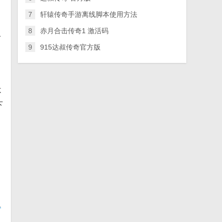
7
轩辕传奇手游离线脚本使用方法
8
赤月合击传奇1 激活码
入
9
915达叔传奇官方版
不
下
复