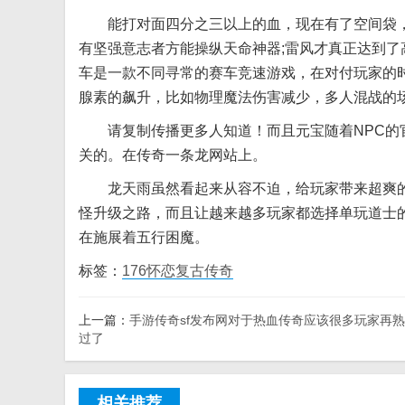
能打对面四分之三以上的血，现在有了空间袋，若
有坚强意志者方能操纵天命神器;雷风才真正达到
车是一款不同寻常的赛车竞速游戏，在对付玩家的
腺素的飙升，比如物理魔法伤害减少，多人混战的
请复制传播更多人知道！而且元宝随着NPC的官
关的。在传奇一条龙网站上。
龙天雨虽然看起来从容不迫，给玩家带来超爽的游
怪升级之路，而且让越来越多玩家都选择单玩道士
在施展着五行困魔。
标签：
176怀恋复古传奇
上一篇：
手游传奇sf发布网对于热血传奇应该很多玩家再
过了
相关推荐